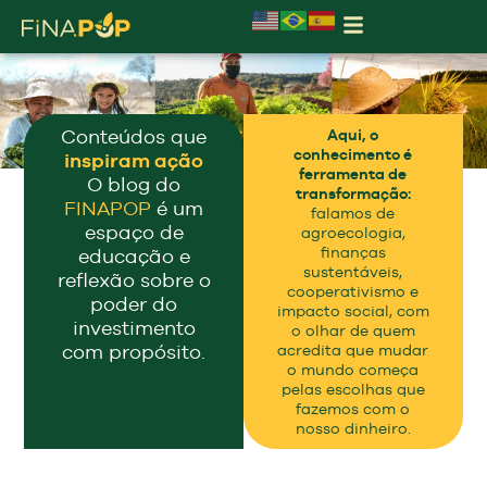
Conteúdos que
Aqui, o
conhecimento é
inspiram ação
ferramenta de
O blog do
transformação:
FINAPOP
é um
falamos de
espaço de
agroecologia,
finanças
educação e
sustentáveis,
reflexão sobre o
cooperativismo e
poder do
impacto social, com
investimento
o olhar de quem
com propósito.
acredita que mudar
o mundo começa
pelas escolhas que
fazemos com o
nosso dinheiro.